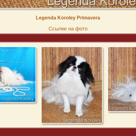
Legenda Koroley Primavera
Cсылки на фото