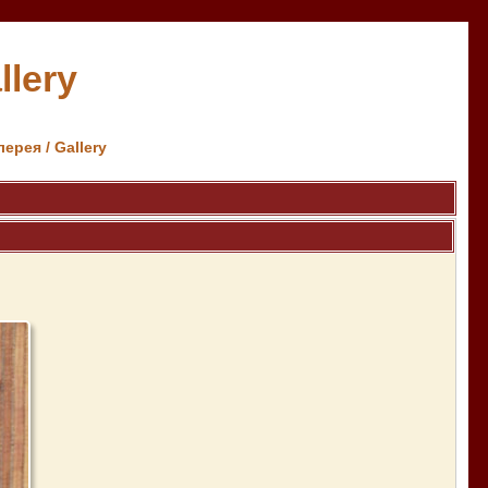
llery
лерея / Gallery